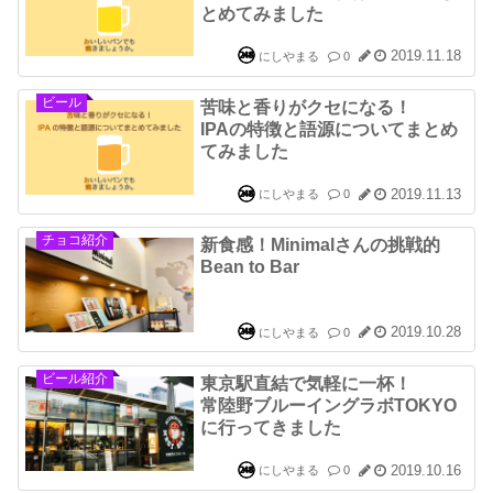
とめてみました
2019.11.18
にしやまる
0
ビール
苦味と香りがクセになる！
IPAの特徴と語源についてまとめ
てみました
2019.11.13
にしやまる
0
チョコ紹介
新食感！Minimalさんの挑戦的
Bean to Bar
2019.10.28
にしやまる
0
ビール紹介
東京駅直結で気軽に一杯！
常陸野ブルーイングラボTOKYO
に行ってきました
2019.10.16
にしやまる
0